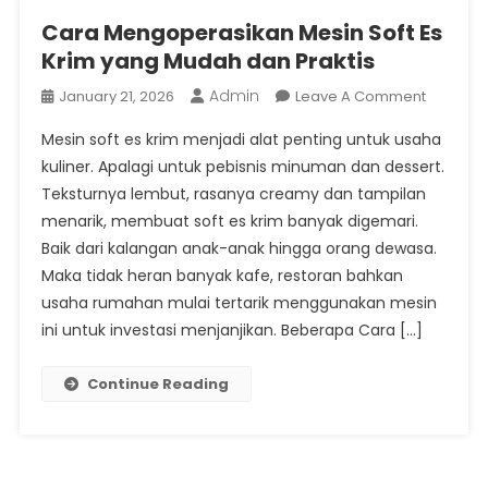
Cara Mengoperasikan Mesin Soft Es
Krim yang Mudah dan Praktis
Admin
On
January 21, 2026
Leave A Comment
Cara
Mesin soft es krim menjadi alat penting untuk usaha
Mengope
kuliner. Apalagi untuk pebisnis minuman dan dessert.
Mesin
Teksturnya lembut, rasanya creamy dan tampilan
Soft
menarik, membuat soft es krim banyak digemari.
Es
Krim
Baik dari kalangan anak-anak hingga orang dewasa.
Yang
Maka tidak heran banyak kafe, restoran bahkan
Mudah
usaha rumahan mulai tertarik menggunakan mesin
Dan
ini untuk investasi menjanjikan. Beberapa Cara […]
Praktis
Continue Reading