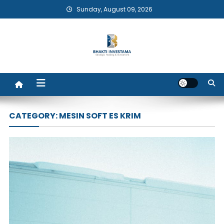
Skip
Sunday, August 09, 2026
to
content
Bhakti Investama
CATEGORY:
MESIN SOFT ES KRIM