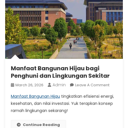
dan Efisien
Memilih Rumah Sakit Terkenal di Indonesia: Panduan
Lengkap untuk Pelayanan Kesehatan Terbaik
Manfaat Bangunan Hijau bagi Penghuni dan Lingkungan
Sekitar
Manfaat Bangunan Hijau bagi
Penghuni dan Lingkungan Sekitar
Admin
On
March 26, 2026
Leave A Comment
Manfaat
Manfaat Bangunan Hijau
tingkatkan efisiensi energi,
Banguna
kesehatan, dan nilai investasi. Yuk terapkan konsep
Hijau
ramah lingkungan sekarang!
Bagi
Penghuni
Dan
Continue Reading