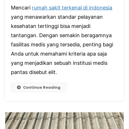
Memilih
Mencari
rumah sakit terkenal di indonesia
Rumah
Sakit
yang menawarkan standar pelayanan
Terkena
kesehatan tertinggi bisa menjadi
Di
Indones
tantangan. Dengan semakin beragamnya
Pandua
fasilitas medis yang tersedia, penting bagi
Lengka
Anda untuk memahami kriteria apa saja
Untuk
Pelaya
yang menjadikan sebuah institusi medis
Keseha
pantas disebut elit.
Terbaik
Continue Reading