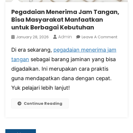
Pegadaian Menerima Jam Tangan,
Bisa Masyarakat Manfaatkan
untuk Berbagai Kebutuhan
Admin
On
January 28, 2026
Leave A Comment
Pegada
Di era sekarang,
pegadaian menerima jam
Meneri
Jam
tangan
sebagai barang jaminan yang bisa
Tangan,
digadaikan. Ini merupakan cara praktis
Bisa
Masyara
guna mendapatkan dana dengan cepat.
Manfaa
Yuk pelajari lebih lanjut!
Untuk
Berbaga
Continue Reading
Kebutu