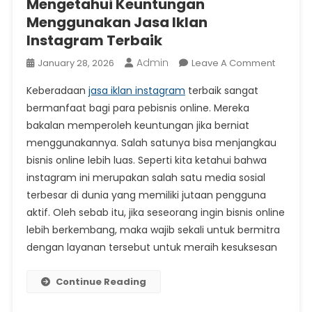
Mengetahui Keuntungan
Menggunakan Jasa Iklan
Instagram Terbaik
Admin
On
January 28, 2026
Leave A Comment
Menget
Keberadaan
jasa iklan instagram
terbaik sangat
Keuntu
bermanfaat bagi para pebisnis online. Mereka
Menggu
bakalan memperoleh keuntungan jika berniat
Jasa
menggunakannya. Salah satunya bisa menjangkau
Iklan
Instagr
bisnis online lebih luas. Seperti kita ketahui bahwa
Terbaik
instagram ini merupakan salah satu media sosial
terbesar di dunia yang memiliki jutaan pengguna
aktif. Oleh sebab itu, jika seseorang ingin bisnis online
lebih berkembang, maka wajib sekali untuk bermitra
dengan layanan tersebut untuk meraih kesuksesan
Continue Reading