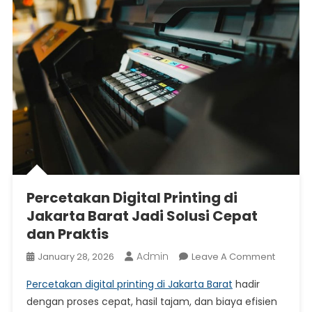
Percetakan Digital Printing di
Jakarta Barat Jadi Solusi Cepat
dan Praktis
Admin
On
January 28, 2026
Leave A Comment
Perceta
Percetakan digital printing di Jakarta Barat
hadir
Digital
dengan proses cepat, hasil tajam, dan biaya efisien
Printing