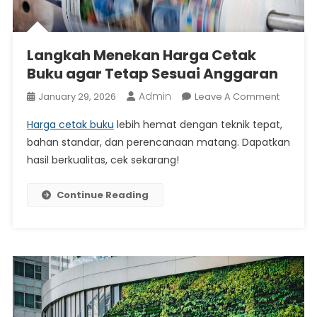
Langkah Menekan Harga Cetak
Buku agar Tetap Sesuai Anggaran
Admin
On
January 29, 2026
Leave A Comment
Langka
Harga cetak buku
lebih hemat dengan teknik tepat,
Meneka
bahan standar, dan perencanaan matang. Dapatkan
Harga
hasil berkualitas, cek sekarang!
Cetak
Buku
Agar
Continue Reading
Tetap
Sesuai
Anggar