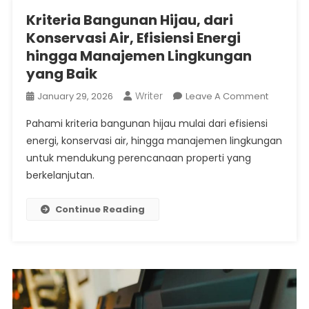
Kriteria Bangunan Hijau, dari
Konservasi Air, Efisiensi Energi
hingga Manajemen Lingkungan
yang Baik
Writer
On
January 29, 2026
Leave A Comment
Kriteria
Pahami kriteria bangunan hijau mulai dari efisiensi
Banguna
energi, konservasi air, hingga manajemen lingkungan
Hijau,
untuk mendukung perencanaan properti yang
Dari
berkelanjutan.
Konserva
Air,
Efisiensi
Continue Reading
Energi
Hingga
Manaje
Lingkung
Yang
Baik