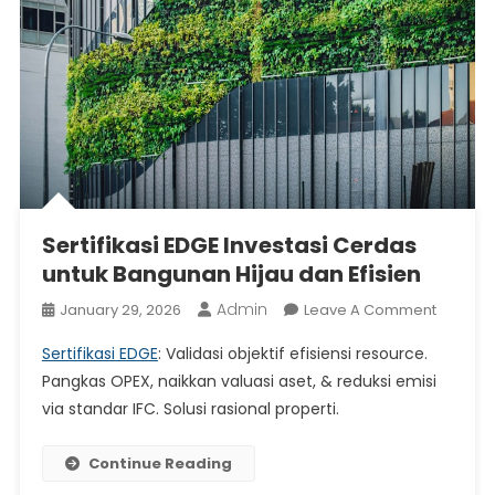
Sertifikasi EDGE Investasi Cerdas
untuk Bangunan Hijau dan Efisien
Admin
On
January 29, 2026
Leave A Comment
Sertifika
Sertifikasi EDGE
: Validasi objektif efisiensi resource.
EDGE
Pangkas OPEX, naikkan valuasi aset, & reduksi emisi
Investas
via standar IFC. Solusi rasional properti.
Cerdas
Untuk
Bangun
Continue Reading
Hijau