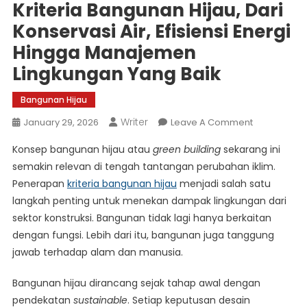
Kriteria Bangunan Hijau, Dari
Konservasi Air, Efisiensi Energi
Hingga Manajemen
Lingkungan Yang Baik
Bangunan Hijau
Writer
On
January 29, 2026
Leave A Comment
Kriteria
Konsep bangunan hijau atau
green building
sekarang ini
Bangunan
semakin relevan di tengah tantangan perubahan iklim.
Hijau,
Penerapan
kriteria bangunan hijau
menjadi salah satu
Dari
langkah penting untuk menekan dampak lingkungan dari
Konservasi
Air,
sektor konstruksi. Bangunan tidak lagi hanya berkaitan
Efisiensi
dengan fungsi. Lebih dari itu, bangunan juga tanggung
Energi
jawab terhadap alam dan manusia.
Hingga
Manajemen
Bangunan hijau dirancang sejak tahap awal dengan
Lingkungan
pendekatan
sustainable
. Setiap keputusan desain