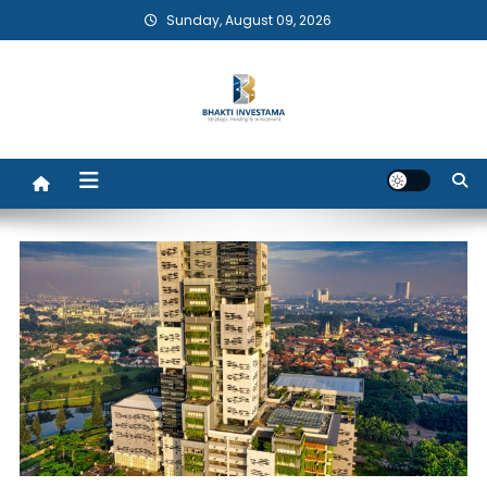
Skip
Sunday, August 09, 2026
to
content
Bhakti Investama