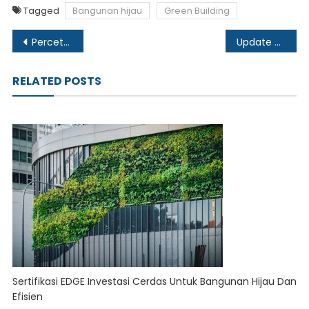
Tagged
Bangunan hijau
Green Building
Post
Percetakan Digital Printing di Jakarta Barat Jadi Solusi Cepat dan Praktis
Update Harga Baja Ringan Taso per Batang untuk Kebutuhan Konstruksi
navigation
RELATED POSTS
Sertifikasi EDGE Investasi Cerdas Untuk Bangunan Hijau Dan
Efisien