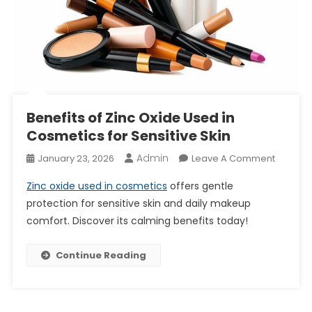
Benefits of Zinc Oxide Used in
Cosmetics for Sensitive Skin
Admin
On
January 23, 2026
Leave A Comment
Benefits
Zinc oxide used in cosmetics
offers gentle
Of
protection for sensitive skin and daily makeup
Zinc
comfort. Discover its calming benefits today!
Oxide
Used
In
Continue Reading
Cosmet
For
Sensitiv