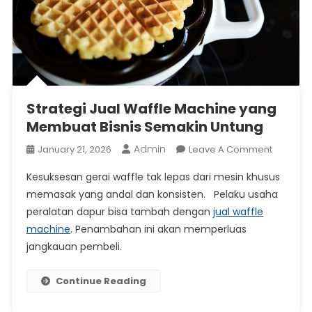
Strategi Jual Waffle Machine yang
Membuat Bisnis Semakin Untung
Admin
On
January 21, 2026
Leave A Comment
Strategi
Kesuksesan gerai waffle tak lepas dari mesin khusus
Jual
memasak yang andal dan konsisten. Pelaku usaha
Waffle
peralatan dapur bisa tambah dengan
jual waffle
Machine
machine
. Penambahan ini akan memperluas
Yang
Membua
jangkauan pembeli.
Bisnis
Semakin
Continue Reading
Untung