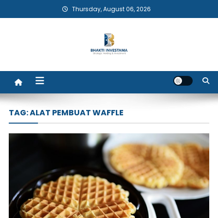
Skip
Thursday, August 06, 2026
to
content
Bhakti Investama
TAG:
ALAT PEMBUAT WAFFLE