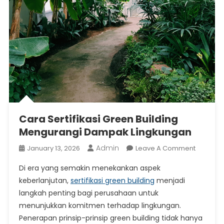
Cara Sertifikasi Green Building
Mengurangi Dampak Lingkungan
Admin
On
January 13, 2026
Leave A Comment
Cara
Di era yang semakin menekankan aspek
Sertifikas
keberlanjutan,
sertifikasi green building
menjadi
Green
langkah penting bagi perusahaan untuk
Building
menunjukkan komitmen terhadap lingkungan.
Mengura
Dampak
Penerapan prinsip-prinsip green building tidak hanya