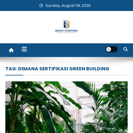
Skip
Sunday, August 09, 2026
to
content
Bhakti Investama
TAG:
DIMANA SERTIFIKASI GREEN BUILDING