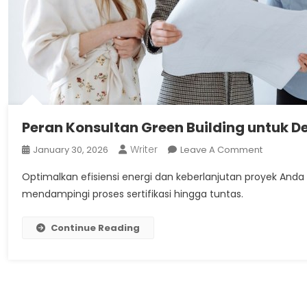
Peran Konsultan Green Building untuk D
Writer
On
January 30, 2026
Leave A Comment
Peran
Optimalkan efisiensi energi dan keberlanjutan proyek Anda
Konsultan
mendampingi proses sertifikasi hingga tuntas.
Green
Building
Continue Reading
Untuk
Desain
Konstruksi