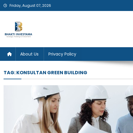
Skip
Friday, August 07, 2026
to
content
Bhakti Investama
About Us
Privacy Policy
TAG:
KONSULTAN GREEN BUILDING