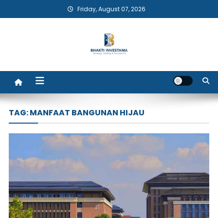
Skip
Friday, August 07, 2026
to
content
Bhakti Investama
TAG:
MANFAAT BANGUNAN HIJAU