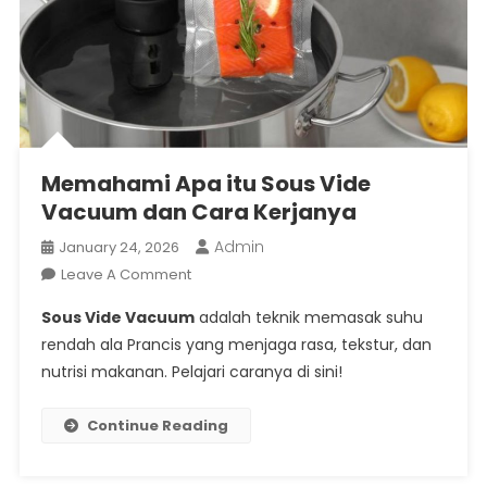
Memahami Apa itu Sous Vide
Vacuum dan Cara Kerjanya
Admin
January 24, 2026
On
Leave A Comment
Memahami
Sous Vide Vacuum
adalah teknik memasak suhu
Apa
rendah ala Prancis yang menjaga rasa, tekstur, dan
Itu
nutrisi makanan. Pelajari caranya di sini!
Sous
Vide
Vacuum
Continue Reading
Dan
Cara