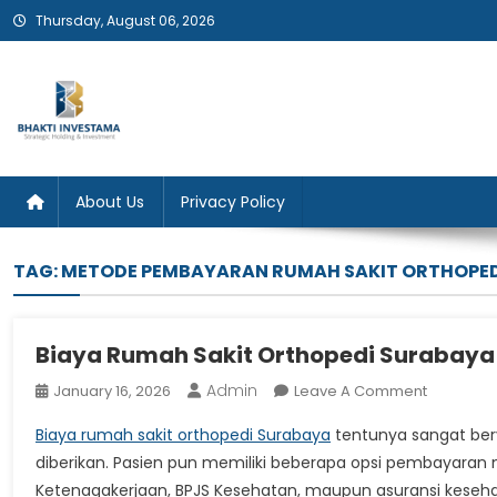
Skip
Thursday, August 06, 2026
to
content
Bhakti Investama
About Us
Privacy Policy
TAG:
METODE PEMBAYARAN RUMAH SAKIT ORTHOPE
Biaya Rumah Sakit Orthopedi Surabay
Admin
On
January 16, 2026
Leave A Comment
Biaya
Biaya rumah sakit orthopedi Surabaya
tentunya sangat ber
Rumah
diberikan. Pasien pun memiliki beberapa opsi pembayaran
Sakit
Ketenagakerjaan, BPJS Kesehatan, maupun asuransi keseha
Orthoped