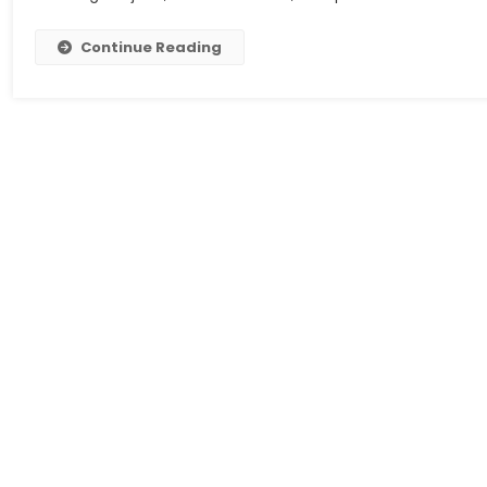
Surabaya
Dan
Continue Reading
Opsi
Pembaya