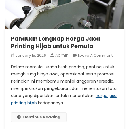
Panduan Lengkap Harga Jasa
Printing Hijab untuk Pemula
Admin
On
January 15, 2026
Leave A Comment
Pandua
Dalam memulai usaha hijab printing, penting untuk
Lengkap
menghitung biaya awal, operasional, serta promosi.
Harga
Perincian ini membantu menilai anggaran tersedia,
Jasa
memperkirakan pengeluaran, dan menentukan total
Printing
Hijab
dana yang diperlukan untuk menentukan
harga jasa
Untuk
printing hijab
kedepannya.
Pemula
Continue Reading