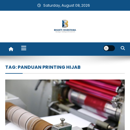
Skip
Saturday, August 08, 2026
to
content
Bhakti Investama
TAG:
PANDUAN PRINTING HIJAB