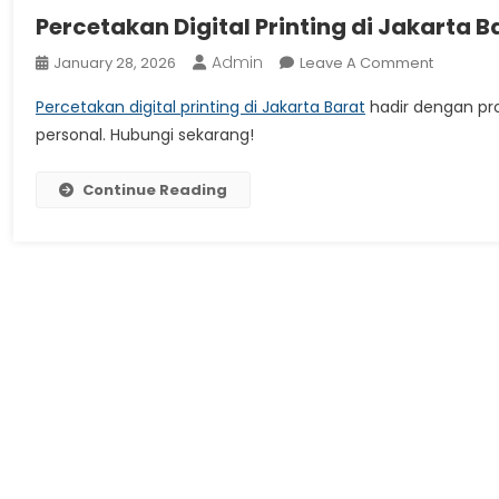
Percetakan Digital Printing di Jakarta B
Admin
On
January 28, 2026
Leave A Comment
Perceta
Percetakan digital printing di Jakarta Barat
hadir dengan pro
Digital
personal. Hubungi sekarang!
Printing
Di
Continue Reading
Jakarta
Barat
Jadi
Solusi
Cepat
Dan
Praktis