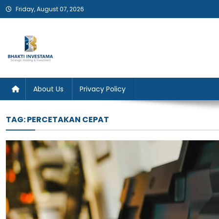
Skip
Friday, August 07, 2026
to
content
Bhakti Investama
About Us
Privacy Policy
TAG:
PERCETAKAN CEPAT