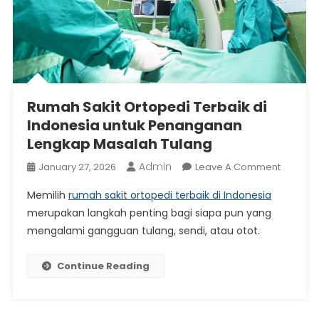
Rumah Sakit Ortopedi Terbaik di
Indonesia untuk Penanganan
Lengkap Masalah Tulang
Admin
On
January 27, 2026
Leave A Comment
Rumah
Memilih
rumah sakit ortopedi terbaik di Indonesia
Sakit
merupakan langkah penting bagi siapa pun yang
Ortoped
mengalami gangguan tulang, sendi, atau otot.
Terbaik
Di
Indones
Continue Reading
Untuk
Penang
Lengka