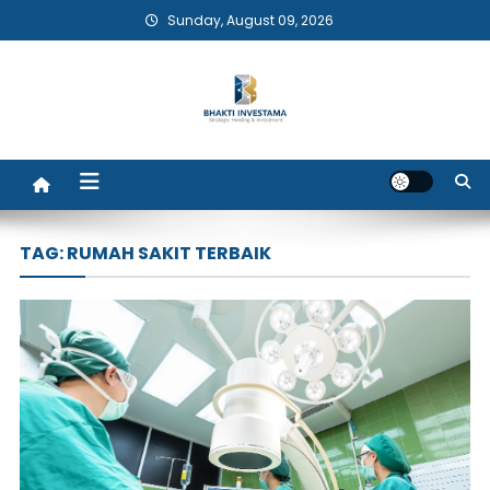
Skip
Sunday, August 09, 2026
to
content
Bhakti Investama
TAG:
RUMAH SAKIT TERBAIK