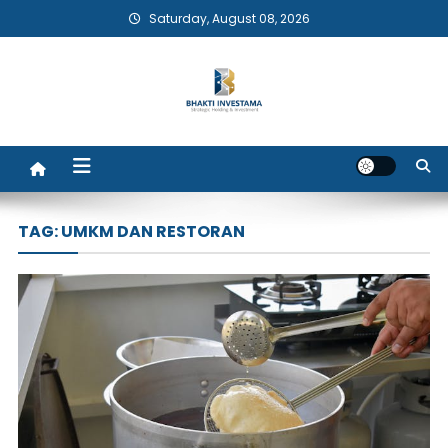
Skip
Saturday, August 08, 2026
to
content
Bhakti Investama
TAG:
UMKM DAN RESTORAN