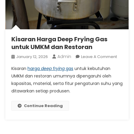
Kisaran Harga Deep Frying Gas
untuk UMKM dan Restoran
Admin
On
January 12, 2026
Leave A Comment
Kisaran
Kisaran
harga
deep frying
gas
untuk kebutuhan
Harga
UMKM dan restoran umumnya dipengaruhi oleh
Deep
kapasitas, material, serta fitur pengaturan suhu yang
Frying
ditawarkan setiap produsen.
Gas
Untuk
UMKM
Continue Reading
Dan
Restora