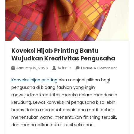
Koveksi Hijab Printing Bantu
Wujudkan Kreativitas Pengusaha
Admin
On
January 19, 2026
Leave A Comment
Koveksi
Konveksi hijab printing
bisa menjadi pilihan bagi
Hijab
pengusaha di bidang fashion yang ingin
Printing
mewujudkan kreatifitas mereka dalam mendesain
Bantu
kerudung. Lewat konveksi ini pengusaha bisa lebih
Wujudka
Kreativit
bebas dalam membuat desain dan motif, bebas
Pengus
menentukan warna, menentukan finishing terbaik,
dan menampilkan detail kecil sekalipun.