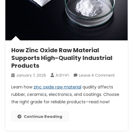
How Zinc Oxide Raw Material
Supports High-Quality Industrial
Products
Admin
On
January 7, 2026
Leave A Comment
How
Learn how
zinc oxide raw material
quality affects
Zinc
rubber, ceramics, electronics, and coatings. Choose
Oxide
the right grade for reliable products—read now!
Raw
Material
Supports
Continue Reading
High-
Quality