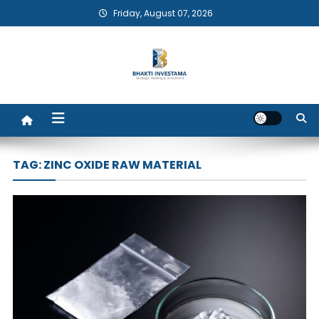
Skip
Friday, August 07, 2026
to
content
Bhakti Investama
TAG:
ZINC OXIDE RAW MATERIAL