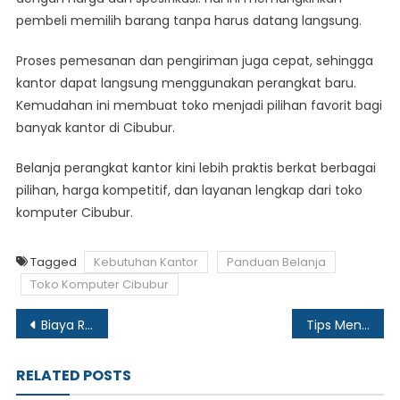
pembeli memilih barang tanpa harus datang langsung.
Proses pemesanan dan pengiriman juga cepat, sehingga
kantor dapat langsung menggunakan perangkat baru.
Kemudahan ini membuat toko menjadi pilihan favorit bagi
banyak kantor di Cibubur.
Belanja perangkat kantor kini lebih praktis berkat berbagai
pilihan, harga kompetitif, dan layanan lengkap dari toko
komputer Cibubur.
Tagged
Kebutuhan Kantor
Panduan Belanja
Toko Komputer Cibubur
Post
Biaya Rumah Sakit Orthopedi Surabaya dan Opsi Pembayarannya
Tips Mengecek Kredibilitas Distributor Genset Yanmar Sebelum Membeli
navigation
RELATED POSTS