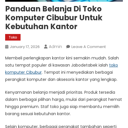
Panduan Belanja Di Toko
Komputer Cibubur Untuk
Kebutuhan Kantor
Toko
Admin
On
January 17, 2026
Leave A Comment
Panduan
Membeli perlengkapan kantor kini semakin mudah. Salah
Belanja
satu tempat populer di kawasan Jabodetabek ialah
toko
Di
komputer Cibubur
. Tempat ini menyediakan berbagai
Toko
perangkat komputer dan aksesoris kantor yang lengkap.
Komputer
Cibubur
Kenyamanan belanja menjadi prioritas. Produk tersedia
Untuk
Kebutuhan
dalam berbagai pilihan harga, mulai dari perangkat hemat
Kantor
hingga premium. Staf toko juga siap membantu memilih
barang sesuai kebutuhan kantor.
Selain komputer, berbagai perangkat tambahan seperti