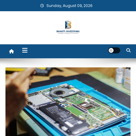
Skip
Sunday, August 09, 2026
to
content
Bhakti Investama