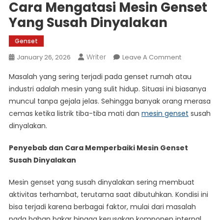
Cara Mengatasi Mesin Genset
Yang Susah Dinyalakan
Genset
Writer
On
January 26, 2026
Leave A Comment
Cara
Masalah yang sering terjadi pada genset rumah atau
Mengatasi
industri adalah mesin yang sulit hidup. Situasi ini biasanya
Mesin
muncul tanpa gejala jelas. Sehingga banyak orang merasa
Genset
cemas ketika listrik tiba-tiba mati dan
mesin genset
Yang
susah
Susah
dinyalakan.
Dinyalakan
Penyebab dan Cara Memperbaiki Mesin Genset
Susah Dinyalakan
Mesin genset yang susah dinyalakan sering membuat
aktivitas terhambat, terutama saat dibutuhkan. Kondisi ini
bisa terjadi karena berbagai faktor, mulai dari masalah
pada bahan bakar hingga kerusakan komponen internal.