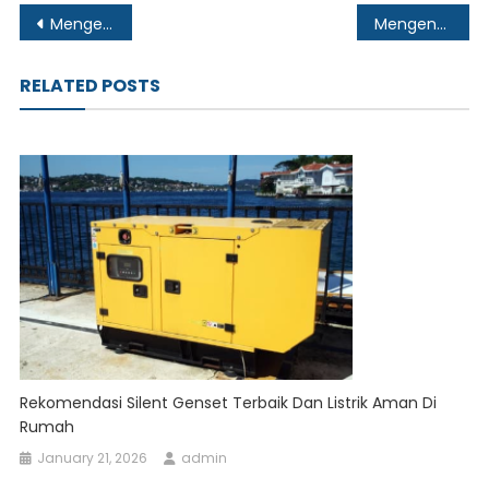
Post
Mengenal Cetak Kemasan dan Keunggulannya untuk Berbagai Produk
Mengenal Jenis Sertifikasi Greenship oleh Green Building Council Indonesia (GBCI)
navigation
RELATED POSTS
Rekomendasi Silent Genset Terbaik Dan Listrik Aman Di
Rumah
January 21, 2026
admin