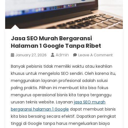
Jasa SEO Murah Bergaransi
Halaman 1 Google Tanpa Ribet
Admin
On
January 27, 2026
Leave A Comment
Jasa
Banyak pebisnis tidak memiliki waktu atau keahlian
SEO
khusus untuk mengelola SEO sendiri. Oleh karena itu,
Murah
menggunakan layanan profesional adalah solusi
Bergara
paling praktis. Pilihan ini membuat kita bisa fokus
Halama
1
mengurus operasional bisnis kita tanpa terganggu
Google
urusan teknis website. Layanan
jasa SEO murah
Tanpa
bergaransi halaman 1 Google
dapat membuat bisnis
Ribet
kita bisa bersaing secara efektif. Dapatkan peringkat
tinggi di Google tanpa harus mengeluarkan biaya