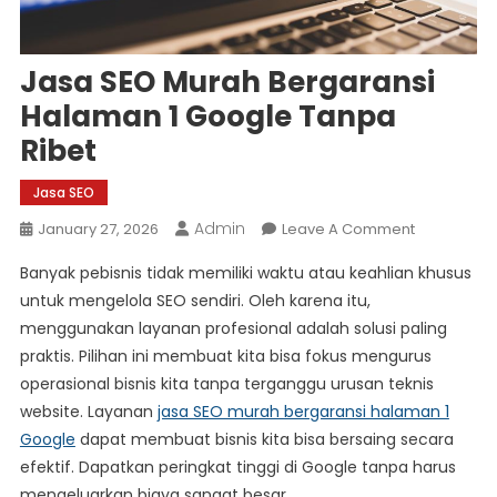
Jasa SEO Murah Bergaransi
Halaman 1 Google Tanpa
Ribet
Jasa SEO
Admin
On
January 27, 2026
Leave A Comment
Jasa
Banyak pebisnis tidak memiliki waktu atau keahlian khusus
SEO
untuk mengelola SEO sendiri. Oleh karena itu,
Murah
menggunakan layanan profesional adalah solusi paling
Bergaransi
praktis. Pilihan ini membuat kita bisa fokus mengurus
Halaman
1
operasional bisnis kita tanpa terganggu urusan teknis
Google
website. Layanan
jasa SEO murah bergaransi halaman 1
Tanpa
Google
dapat membuat bisnis kita bisa bersaing secara
Ribet
efektif. Dapatkan peringkat tinggi di Google tanpa harus
mengeluarkan biaya sangat besar.