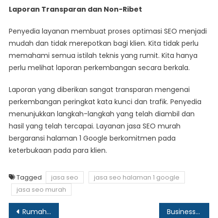
Laporan Transparan dan Non-Ribet
Penyedia layanan membuat proses optimasi SEO menjadi
mudah dan tidak merepotkan bagi klien. Kita tidak perlu
memahami semua istilah teknis yang rumit. Kita hanya
perlu melihat laporan perkembangan secara berkala.
Laporan yang diberikan sangat transparan mengenai
perkembangan peringkat kata kunci dan trafik. Penyedia
menunjukkan langkah-langkah yang telah diambil dan
hasil yang telah tercapai. Layanan jasa SEO murah
bergaransi halaman 1 Google berkomitmen pada
keterbukaan pada para klien.
Tagged
jasa seo
jasa seo halaman 1 google
jasa seo murah
Post
Rumah Sakit Ortopedi Terbaik di Indonesia untuk Penanganan Lengkap Masalah Tulang
Business Efficiency Solutions with Outsourcing Jakarta